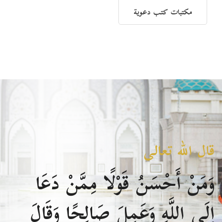
مكتبات كتب دعوية
قال الله تعالى
وَمَنْ أَحْسَنُ قَوْلًا مِمَّنْ دَعَا
إِلَى اللَّهِ وَعَمِلَ صَالِحًا وَقَالَ