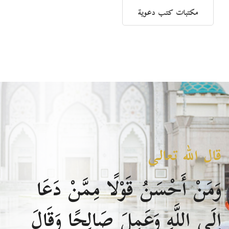
مكتبات كتب دعوية
قال الله تعالى
وَمَنْ أَحْسَنُ قَوْلًا مِمَّنْ دَعَا
إِلَى اللَّهِ وَعَمِلَ صَالِحًا وَقَالَ