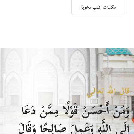
مكتبات كتب دعوية
قال الله تعالى
وَمَنْ أَحْسَنُ قَوْلًا مِمَّنْ دَعَا
إِلَى اللَّهِ وَعَمِلَ صَالِحًا وَقَالَ