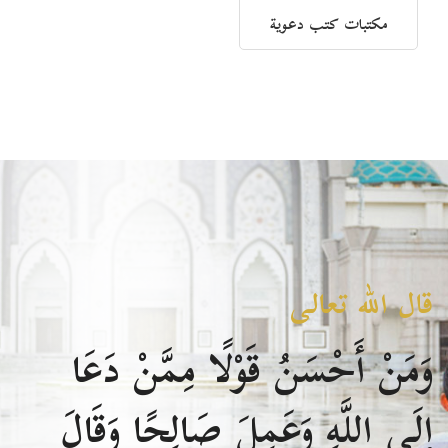
مكتبات كتب دعوية
قال الله تعالى
وَمَنْ أَحْسَنُ قَوْلًا مِمَّنْ دَعَا
إِلَى اللَّهِ وَعَمِلَ صَالِحًا وَقَالَ