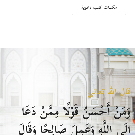
مكتبات كتب دعوية
قال الله تعالى
وَمَنْ أَحْسَنُ قَوْلًا مِمَّنْ دَعَا
إِلَى اللَّهِ وَعَمِلَ صَالِحًا وَقَالَ