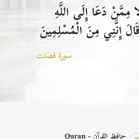
 مِمَّنْ دَعَا إِلَى اللَّهِ
الَ إِنَّنِي مِنَ الْمُسْلِمِينَ
سورة فصلت
حافظ القرآن - Quran