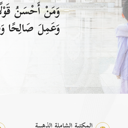
وَمَنْ أَحْسَنُ قَوْلًا
وَعَمِلَ صَالِحًا وَقَ
المكتبة الشاملة الذهبية