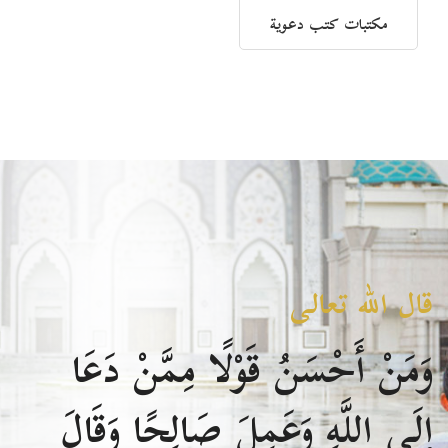
مكتبات كتب دعوية
قال الله تعالى
وَمَنْ أَحْسَنُ قَوْلًا مِمَّنْ دَعَا
إِلَى اللَّهِ وَعَمِلَ صَالِحًا وَقَالَ