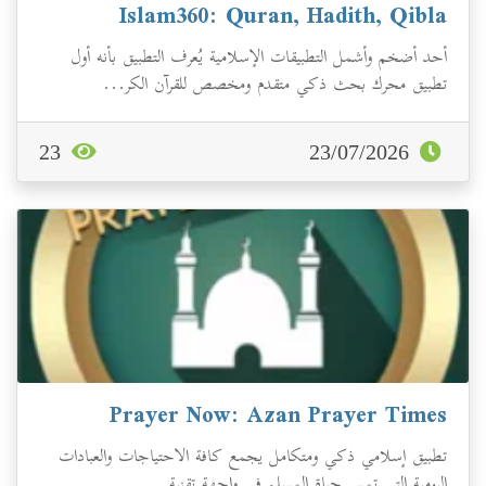
Islam360: Quran, Hadith, Qibla
أحد أضخم وأشمل التطبيقات الإسلامية يُعرف التطبيق بأنه أول
تطبيق محرك بحث ذكي متقدم ومخصص للقرآن الكر...
23
23/07/2026
Prayer Now: Azan Prayer Times
تطبيق إسلامي ذكي ومتكامل يجمع كافة الاحتياجات والعبادات
اليومية التي تمس حياة المسلم في واجهة تقنية...