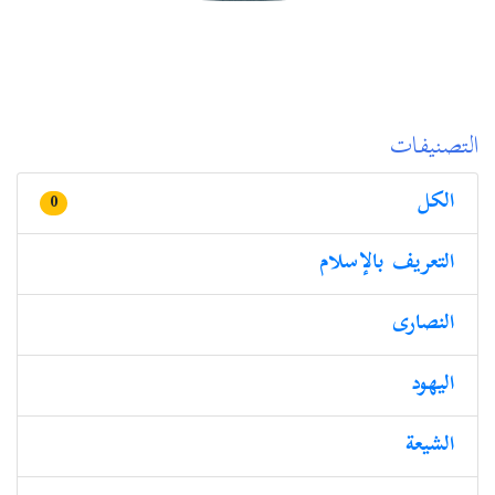
التصنيفات
الكل
0
التعريف بالإسلام
النصارى
الیھود
الشيعة