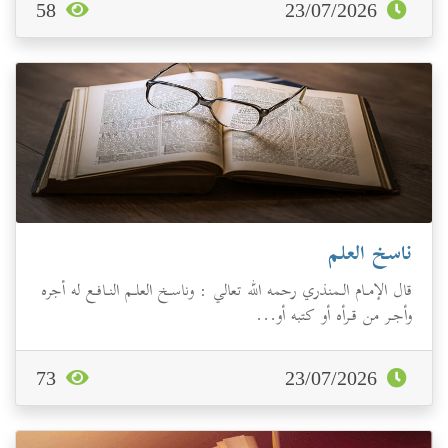
58
23/07/2026
ناسخ العلم
‏‏‏‏‏قال الإمـام الـمنذري رحمه الله تعالي : وناسـخ العلـم النـافـع له أجره
وأجـر من قـرأه أو كتبه أو...
73
23/07/2026