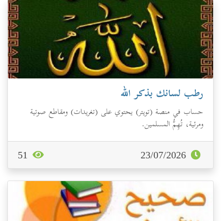
رطب لسانك بذكر الله
حساب في منصة (تويتر) يحتوي على (تغريدات) ومقاطع صوتية
ومرئية، تُهِمُّ المسلمين.
51
23/07/2026