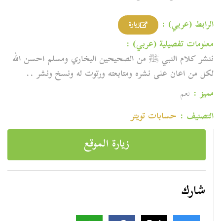
الرابط (عربي) :
زيارة
معلومات تفصيلية (عربي) :
‏‏‏‏‏‏‏‏‏‏‏‏‏‏‏‏‏‏ننشر كلام النبي ﷺ من الصحيحين البخاري ومسلم احسن الله
لكل من اعان على نشره ‎‎‎‎‎‎‎‎‎ومتابعته ‎‎‎‎‎‎‎‎‎ورتوت له ونسخ ونشر ..
مميز :
نعم
التصنيف :
حسابات تویتر
زيارة الموقع
شارك