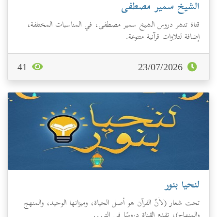
الشيخ سمير مصطفى
قناة تنشر دروس الشيخ سمير مصطفى، في المناسبات المختلفة،
إضافة لتلاوات قرآنية متنوعة.
41
23/07/2026
لنحيا بنور
تحت شعار (لأنّ القرآن هو أصل الحياة، وميزانها الوحيد، والمنهج
والمِنهاج)، تقدم القناة دروسًا في التر...