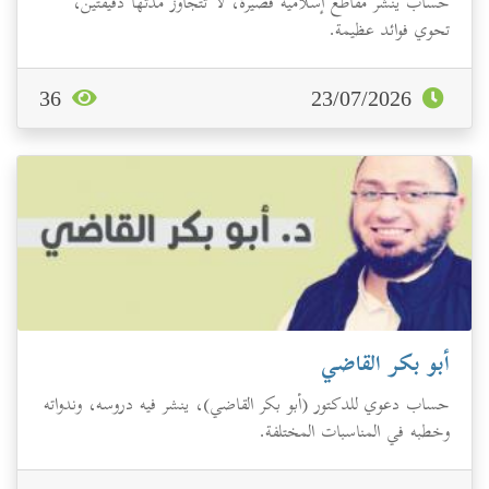
حساب ينشر مقاطع إسلامية قصيرة، لا تتجاوز مدتها دقيقتين،
تحوي فوائد عظيمة.
36
23/07/2026
أبو بكر القاضي
حساب دعوي للدكتور (أبو بكر القاضي)، ينشر فيه دروسه، وندواته
وخطبه في المناسبات المختلفة.