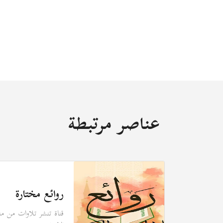
عناصر مرتبطة
روائع مختارة
، تنشر وتبث
قناة تنشر تلاوات من منا