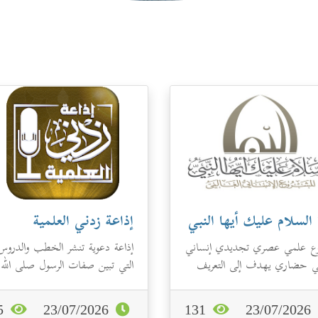
 السلام عليك أيها النبي
إذاعة زدني العلمية
ع علمي عصري تجديدي إنساني
إذاعة دعوية تنشر الخطب والدروس
ي حضاري يهدف إلى التعريف
التي تبين صفات الرسول صلى الله
ي ﷺ، وبرسالة الإسلام السامية،
عليه وسلم، وصفات الصحابة رض
.
الله عنهم...
125
23/07/2026
131
23/07/2026