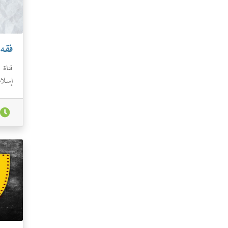
فقه
قناة 
إسلام
بالغر