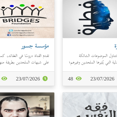
ة
مؤسسة جسور
تتناول الموضوعات الشائكة
تقدم القناة دروسًا في العقائد، كما
لية التي يُثيرها الملحدين وغيرهم؛
على شبهات الملحدين بطريقة منه
عليهم القناة بأسلوب علمي و...
ومدروسة.وتقدم البرامج باللغة...
6
23/07/2026
48
23/07/2026