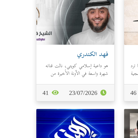
فهد الكندري
 ترد
هو داعية إسلامي كويتي، نالت قناته
جية
شهرة واسعة في الآونة الأخيرة من
برامجه المميزة التي يقدمها، فهي
تن...
41
23/07/2026
4