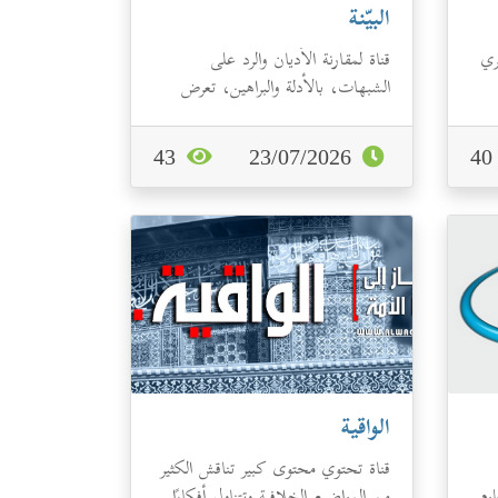
البيّنة
ري
قناة لمقارنة الأديان والرد على
الشبهات، بالأدلة والبراهين، تعرض
محتواها بشكل منطقي وممتع.
43
23/07/2026
4
الواقية
قناة تحتوي محتوى كبير تناقش الكثير