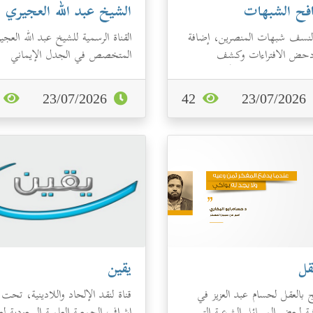
فح الشبهات
الشيخ عبد الله العجيري
 لنسف شبهات المنصرين، إضافة
القناة الرسمية للشيخ عبد الله العجي
دحض الافتراءات وكشف
المتخصص في الجدل الإيماني
ذيب التي لا يتوقف أعداء
الإلحادي وله عدد من الكتب
لام عن نشره...
والمحاضرات...
0
23/07/2026
42
23/07/2026
قل
يقين
ج بالعقل لحسام عبد العزيز في
قناة لنقد الإلحاد واللادينية، تحت