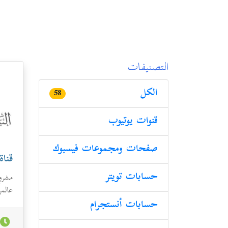
التصنيفات
الكل
58
قنوات یوتیوب
صفحات ومجموعات فیسبوك
قناة
حسابات تویتر
مشرو
عالم
بالنب
حسابات أنستجرام
ب..