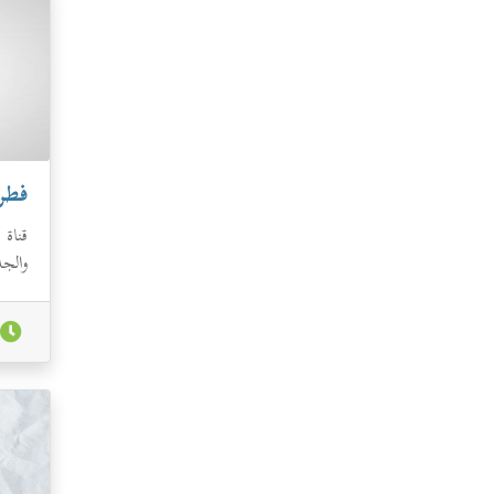
فطر
قناة 
والجد
فترد 