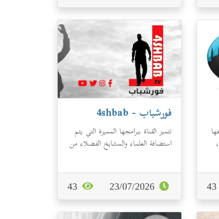
فورشباب - 4shbab
ها
تتميز القناة ببرامجها المميزة التي يتم
،
استضافة العلماء والمشايخ الفضلاء من
كافة أرجاء العالم الإسلام...
43
23/07/2026
4