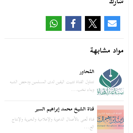
شارك
مواد مشابهة
المُحاور
تتناول القناة تثبيت اليقين لدى المسلمين ودحض الشبه
وبناء نخب...
قناة الشيخ محمد إبراهيم السبر
قناة تُعنى بالأعمال الدعوية والإعلامية والخيرية والإنتاج
الع...