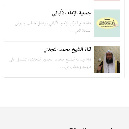
جمعية الإمام الألباني
قناة تتبع لمركز الإمام الألباني، وتنقل خطب ودروس
السادة العل...
قناة الشيخ محمد النجدي
قناة رسمية للشيخ محمد الحمود النجدي، تشتمل على
دروسه وخطب لل...