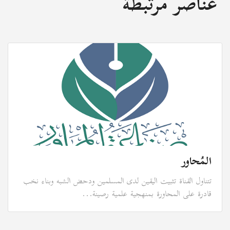
عناصر مرتبطة
المُحاور
تتناول القناة تثبيت اليقين لدى المسلمين ودحض الشبه وبناء نخب
قادرة على المحاورة بمنهجية علمية رصينة...