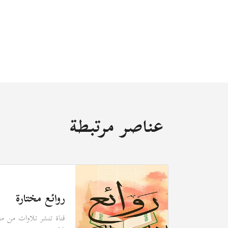
عناصر مرتبطة
روائع مختارة
، تنشر وتبث
قناة تنشر تلاوات من منا