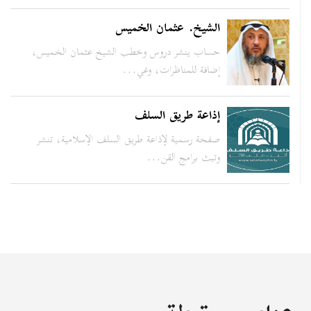
الشيخ. عثمان الخميس
حساب ينشر دروس وخطب الشيخ عثمان الخميس،
إضافة للمناظرات، وغي...
إذاعة طريق السلف
صفحة رسمية لإذاعة طريق السلف الإسلامية، تنشر
وتبث برامج القن...