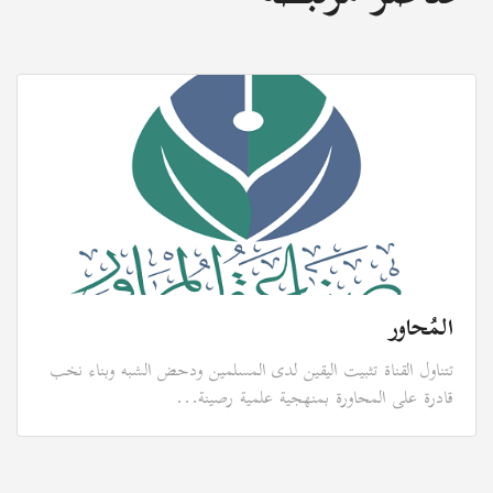
المُحاور
تتناول القناة تثبيت اليقين لدى المسلمين ودحض الشبه وبناء نخب
قادرة على المحاورة بمنهجية علمية رصينة...