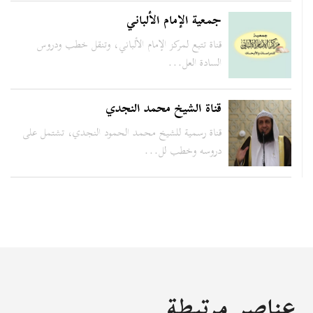
جمعية الإمام الألباني
قناة تتبع لمركز الإمام الألباني، وتنقل خطب ودروس
السادة العل...
قناة الشيخ محمد النجدي
قناة رسمية للشيخ محمد الحمود النجدي، تشتمل على
دروسه وخطب لل...
عناصر مرتبطة