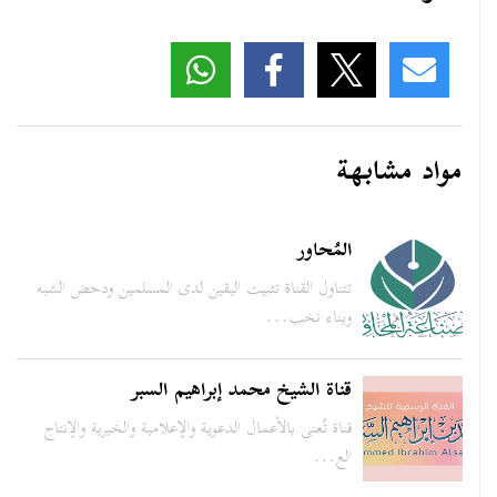
مواد مشابهة
المُحاور
تتناول القناة تثبيت اليقين لدى المسلمين ودحض الشبه
وبناء نخب...
قناة الشيخ محمد إبراهيم السبر
قناة تُعنى بالأعمال الدعوية والإعلامية والخيرية والإنتاج
الع...