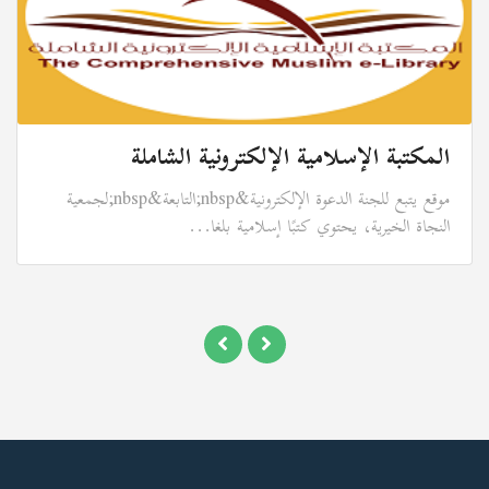
المكتبة الإسلامية الإلكترونية الشاملة
موقع يتبع للجنة الدعوة الإلكترونية&nbsp;التابعة&nbsp;لجمعية
النجاة الخيرية، يحتوي كتبًا إسلامية بلغا...