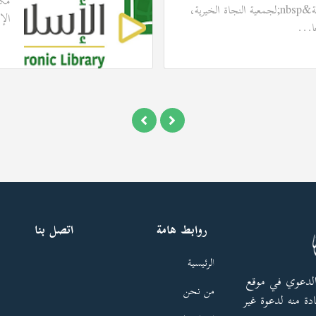
مكت
الإلكترونية&nbsp;التابعة&nbsp;لجمعية النجاة الخيرية،
الإ
ا...
روابط هامة
اتصل بنا
الرئيسية
الدعوي في موقع
من نحن
دة منه لدعوة غير