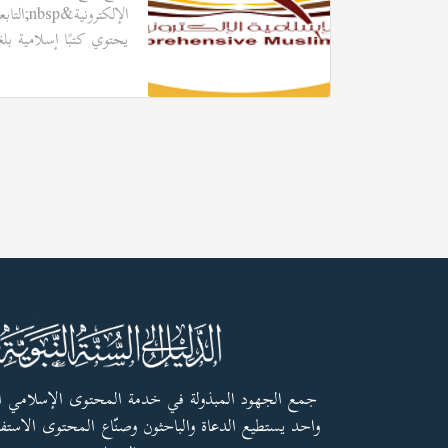
ية ودعوية مجانًا، بصيغة pdf، إضافة للأبحاث
يحتوي كتبًا إسلامية بلغ
جمع الجهود المبذولة في خدمة المحتوى الإسلامي 
واحد يستطيع الدعاة والباحثون وصنّاع المحتوى الاستفا