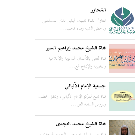
المُحاور
تتناول القناة تثبيت اليقين لدى المسلمين
ودحض الشبه وبناء نخب...
قناة الشيخ محمد إبراهيم السبر
قناة تُعنى بالأعمال الدعوية والإعلامية
والخيرية والإنتاج الع...
جمعية الإمام الألباني
قناة تتبع لمركز الإمام الألباني، وتنقل خطب
ودروس السادة العل...
قناة الشيخ محمد النجدي
قناة رسمية للشيخ محمد الحمود النجدي،