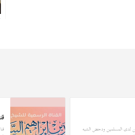
قن
يقين لدى المسلمين ودحض الشبه
قنا