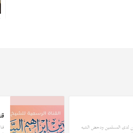
قن
يقين لدى المسلمين ودحض الشبه
قنا