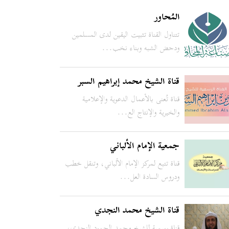
المُحاور
تتناول القناة تثبيت اليقين لدى المسلمين
ودحض الشبه وبناء نخب...
قناة الشيخ محمد إبراهيم السبر
قناة تُعنى بالأعمال الدعوية والإعلامية
والخيرية والإنتاج الع...
جمعية الإمام الألباني
قناة تتبع لمركز الإمام الألباني، وتنقل خطب
ودروس السادة العل...
قناة الشيخ محمد النجدي
قناة رسمية للشيخ محمد الحمود النجدي،