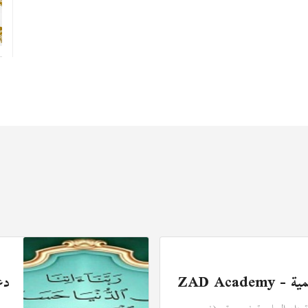
ZAD Acade
دع