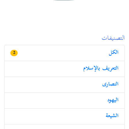
التصنيفات
الكل
2
التعريف بالإسلام
النصارى
الیھود
الشيعة