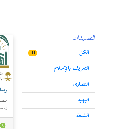
التصنيفات
الكل
44
التعريف بالإسلام
النصارى
رسال
الیھود
منصة 
رئاسة
والمس
الشيعة