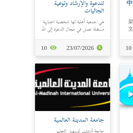
(صيني) - 中沙
للدعوة والإرشاد وتوعية
الجاليات
هي جمعية أهلية لها شخصية اعتبارية
مستقلة تعمل في مجال الدعوة إلى الله
تحت إشراف إداري ومالي من...
10
23/07/2026
1
جامعة المدينة العالمية
جامعة أنشئت لتسهيل التعليم