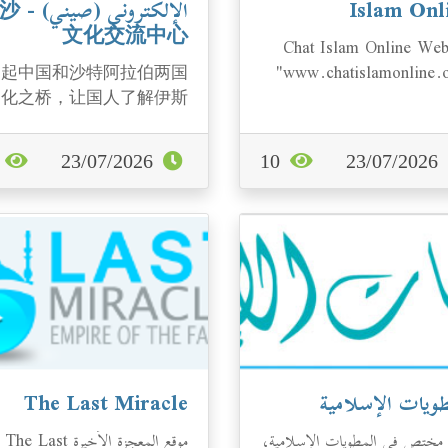
Islam Onl
الإلكتروني 
文化交流中心
Chat Islam Online Web
架起中国和沙特阿拉伯两国
"www.chatislamonline.
文化之桥，让国人了解伊斯
is an international mean
兰文化
introducing Islam
0
23/07/2026
10
23/07/2026
طويات الإسلامية
The Last Miracle ‏
 مختص في المطويات الإسلامية،
موقع المعجزة الأخيرة The Last