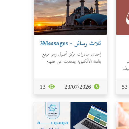
ثلاث رسائل - 3Messages
إحدى مبادرات مركز أصول وهو موقع
ت
باللغة الأنكليزية يتحدث عن مفهوم
صًا
الإله في الإسلام ورسائل هذا
الإله&n...
13
23/07/2026
5