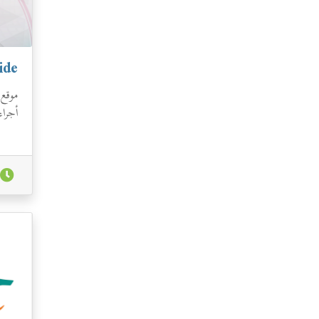
ide
موقع
أجرا
وتقد
الخا