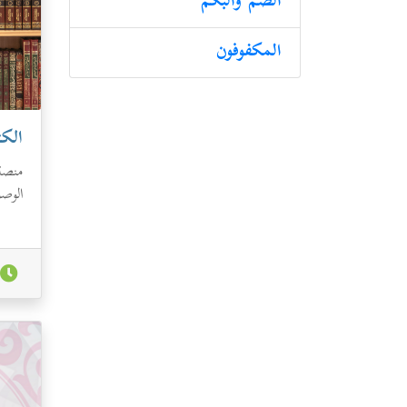
الصم والبكم
المكفوفون
الك
منصة
الوصو
بالإس