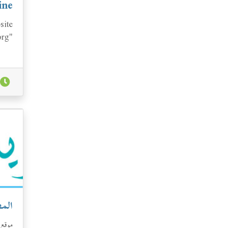
ine
site
org"
s of
 i...
الم
موقع