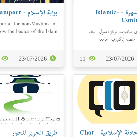
الجمهرة - Islamic-
بوابة الإسلام - Islamport
Cont
 portal for non-Muslims to
 مبادرات مركز أصول لبناء
ow the basics of the Islam
منصة إلكترونية جامعة
through 1/1 live chat with
وعات المحتوى الإسلامي على
knowledgable Mu...
...
0
23/07/2026
11
23/07/2026
المحادثة الإسلامية - Chat
طريق الحرير للحوار