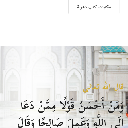
مكتبات كتب دعوية
قال الله تعالى
وَمَنْ أَحْسَنُ قَوْلًا مِمَّنْ دَعَا
إِلَى اللَّهِ وَعَمِلَ صَالِحًا وَقَالَ