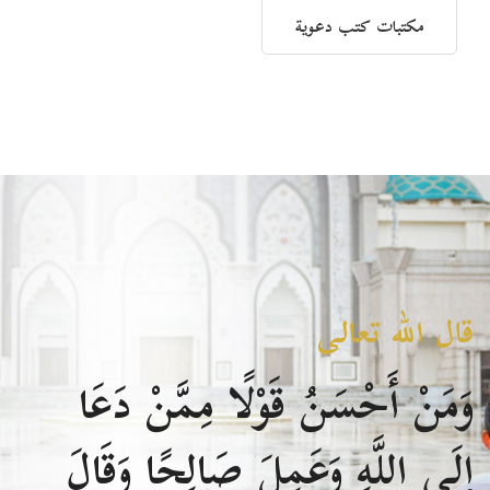
مكتبات كتب دعوية
قال الله تعالى
وَمَنْ أَحْسَنُ قَوْلًا مِمَّنْ دَعَا
إِلَى اللَّهِ وَعَمِلَ صَالِحًا وَقَالَ