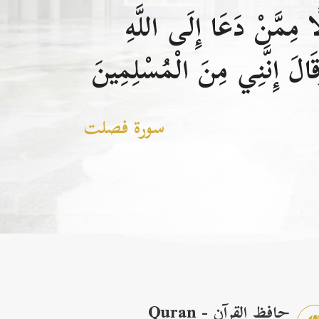
 مِمَّنْ دَعَا إِلَى اللَّهِ
الَ إِنَّنِي مِنَ الْمُسْلِمِينَ
سورة فصلت
حافظ القرآن - Quran