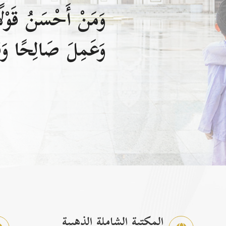
وَمَنْ أَحْسَنُ قَوْلًا
وَعَمِلَ صَالِحًا وَقَ
المكتبة الشاملة الذهبية