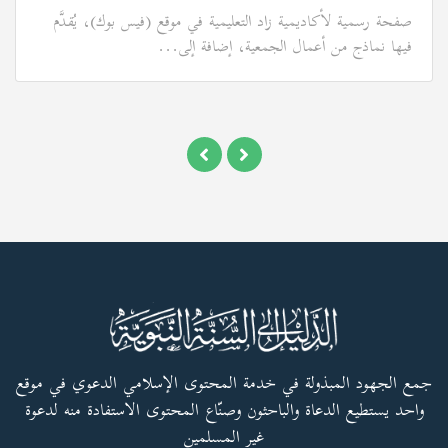
صفحة رسمية لأكاديمية زاد التعليمية في موقع (فيس بوك)، يُقدَّم
فيها نماذج من أعمال الجمعية، إضافة إلى...
جمع الجهود المبذولة في خدمة المحتوى الإسلامي الدعوي في موقع
واحد يستطيع الدعاة والباحثون وصنّاع المحتوى الاستفادة منه لدعوة
غير المسلمين