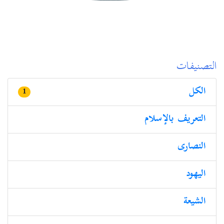
التصنيفات
الكل
1
التعريف بالإسلام
النصارى
الیھود
الشيعة