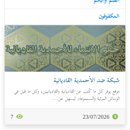
الصم والبكم
المكفوفون
شبكة ضد الأحمدية القاديانية
موقع يوفر كل ما كُتِبَ عن القاديانية والقاديانيين، وكل ما قيل في
الوسائل المرئية والمسموعة، ليسهل عل...
7
23/07/2026