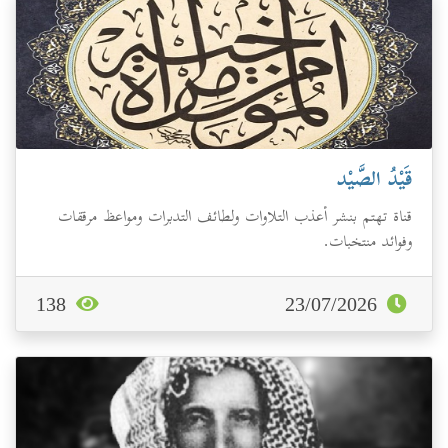
قَيْدُ الصَّيْد
قناة تهتم بنشر أعذب التلاوات ولطائف التدبرات ومواعظ مرققات
وفوائد منتخبات.
138
23/07/2026