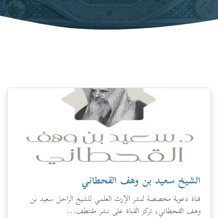
الشيخ سعيد بن وهف القحطاني
قناة دعوية مخصصة لنشر الإرث العلمي للشيخ الراحل سعيد بن
وهف القحطاني، تركز القناة على نشر مقتطف...