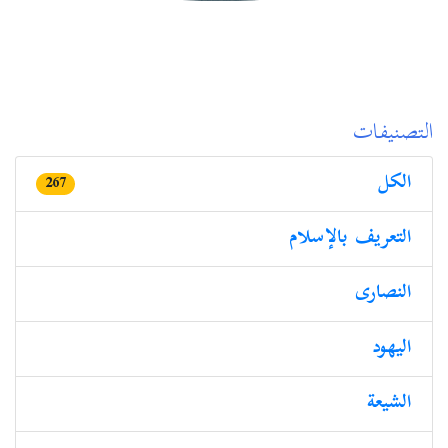
التصنيفات
الكل
267
التعريف بالإسلام
النصارى
الیھود
الشيعة