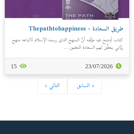
طريق السعادة - Thepathtohappiness
كتاب أوضحَ فيه مؤلِّفه أنَّ المنهج الذي رسمَه الإسلام لأتباعه منهج
ربَّاني يحقِّق لهم السعادة الحقيق...
15
23/07/2026
« السابق
التالي »