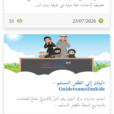
خصيصًا لإحداث نقلة نوعية في طريقة إجراء الب...
51
23/07/2026
دليلك إلى الطفل المسلم -
Guidetomuslimkids
إحدى مبادرات مركز أصول وهو دليلٌ إلكترونيٌّ جامعٌ للخِدْمات
والمشاريع المعنيَّة بالطفل المسلم،...