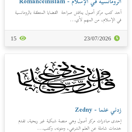
الرومانسية في الإسلام - Romanceinislam
أحد كتب مركز أصول يناقش صراحة القضايا المتعلقة بالرومانسية
في الإسلام، من المهم لأي...
15
23/07/2026
زدني علما - Zedny
إحدى مبادرات مركز أصول وهي منصة شبكية غير ربحية، تقدم
خدمات شاملة عن العلم الشرعي، ومتونه، وكتب...