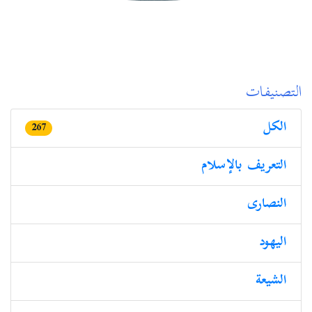
التصنيفات
الكل
267
التعريف بالإسلام
النصارى
الیھود
الشيعة