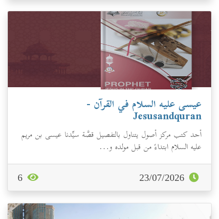
عيسى عليه السلام في القرآن -
Jesusandquran
أحد كتب مركز أصول يتناول بالتفصيل قصَّة سيِّدنا عيسى بن مريم
عليه السلام ابتداءً من قبل مولده و...
6
23/07/2026