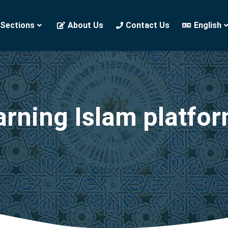
 Sections
About Us
Contact Us
English
arning Islam platfo